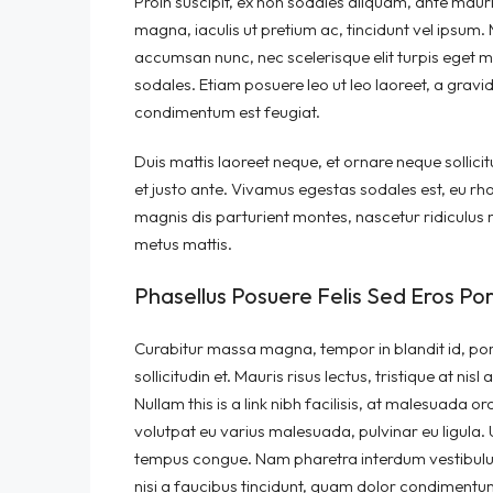
Proin suscipit, ex non sodales aliquam, ante mauri
magna, iaculis ut pretium ac, tincidunt vel ipsu
accumsan nunc, nec scelerisque elit turpis eget ma
sodales. Etiam posuere leo ut leo laoreet, a gravida 
condimentum est feugiat.
Duis mattis laoreet neque, et ornare neque sollici
et justo ante. Vivamus egestas sodales est, eu r
magnis dis parturient montes, nascetur ridiculus m
metus mattis.
Phasellus Posuere Felis Sed Eros Por
Curabitur massa magna, tempor in blandit id, port
sollicitudin et. Mauris risus lectus, tristique at nisl
Nullam this is a link nibh facilisis, at malesuada o
volutpat eu varius malesuada, pulvinar eu ligula. U
tempus congue. Nam pharetra interdum vestibulum
nisi a faucibus tincidunt, quam dolor condimentum m