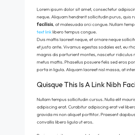
Lorem ipsum dolor sit amet, consectetur adipiscing
neque. Aliquam hendrerit sollicitudin purus, qui
facilisis
, at malesuada orci congue. Nullam tempus
text link
libero tempus congue.
Duis mattis laoreet neque, et ornare neque sollici
et justo ante. Vivamus egestas sodales est, eu r
magnis dis parturient montes, nascetur ridiculus m
metus mattis. Phasellus posuere felis sed eros po
porta in ligula. Aliquam laoreet nisl massa, at inte
Quisque This Is A Link Nibh Fac
Nullam tempus sollicitudin cursus. Nulla elit mauri
adipiscing erat. Curabitur adipiscing erat vel l
gravida mi non aliquet porttitor. Praesent dapibu
convallis libero ligula ut eros.