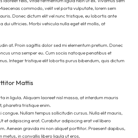
s laoreet felis, vitae fermentum ligula nibh ut ex. Vivamus sem
m. Maecenas commodo, velit vel porta vulputate, lorem sem
uris. Donec dictum elit vel nunc tristique, eu lobortis ante
dui ultricies. Morbi vehicula nulla eget elit mollis, at
tudin at. Proin sagittis dolor sed mi elementum pretium. Donec
honcus urna semper eu. Cum sociis natoque penatibus et
us. Integer tristique elit lobortis purus bibendum, quis dictum
ttitor Mattis
a in ligula. Aliquam laoreet nisl massa, at interdum mauris
 at, pharetra tristique enim.
rci congue. Nullam tempus sollicitudin cursus. Nulla elit mauris,
t et adipiscing erat. Curabitur adipiscing erat vel libero
. Aenean gravida mi non aliquet porttitor. Praesent dapibus,
etus, in convallis libero ligula ut eros.