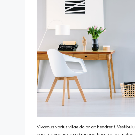
Vivamus varius vitae dolor ac hendrerit. Vestibul
egestas varius ac sed mauris. Fusce at mi metus