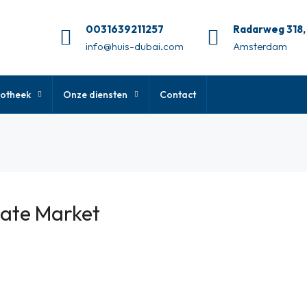
0031639211257
Radarweg 318,
info@huis-dubai.com
Amsterdam
otheek
Onze diensten
Contact
tate Market