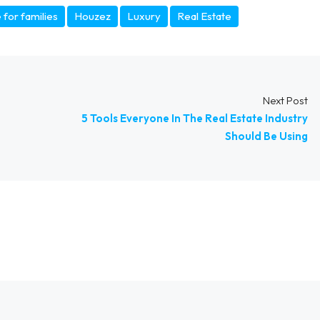
for families
Houzez
Luxury
Real Estate
Next Post
5 Tools Everyone In The Real Estate Industry
Should Be Using