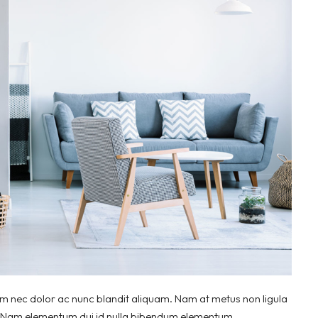
um nec dolor ac nunc blandit aliquam. Nam at metus non ligula
. Nam elementum dui id nulla bibendum elementum.