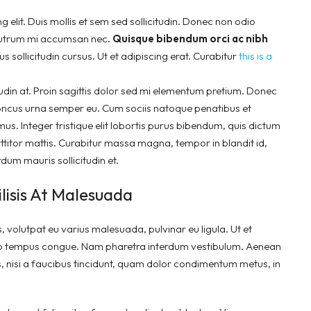
 elit. Duis mollis et sem sed sollicitudin. Donec non odio
s rutrum mi accumsan nec.
Quisque bibendum orci ac nibh
 sollicitudin cursus. Ut et adipiscing erat. Curabitur
this is a
tudin at. Proin sagittis dolor sed mi elementum pretium. Donec
honcus urna semper eu. Cum sociis natoque penatibus et
us. Integer tristique elit lobortis purus bibendum, quis dictum
rttitor mattis. Curabitur massa magna, tempor in blandit id,
rdum mauris sollicitudin et.
ilisis At Malesuada
s, volutpat eu varius malesuada, pulvinar eu ligula. Ut et
ibero tempus congue. Nam pharetra interdum vestibulum. Aenean
s, nisi a faucibus tincidunt, quam dolor condimentum metus, in