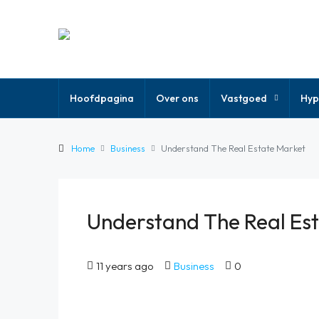
Hoofdpagina
Over ons
Vastgoed
Hyp
Home
Business
Understand The Real Estate Market
Understand The Real Es
11 years ago
Business
0