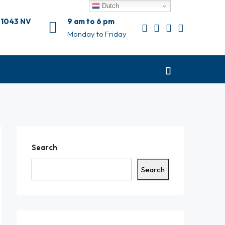
Dutch
 1043 NV
9 am to 6 pm
Monday to Friday
Search
Search