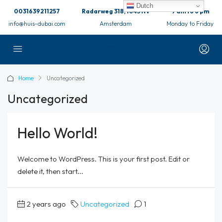
Dutch
0031639211257
Radarweg 318, 1043 NV
9 am to 6 pm
info@huis-dubai.com
Amsterdam
Monday to Friday
Home
Uncategorized
Uncategorized
Hello World!
Welcome to WordPress. This is your first post. Edit or
delete it, then start...
2 years ago
Uncategorized
1