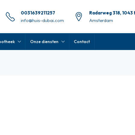
0031639211257
Radarweg 318, 1043
info@huis-dubai.com
Amsterdam
potheek
Onze diensten
Contact