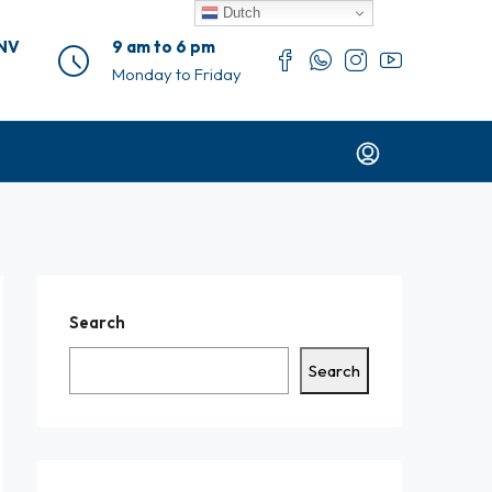
Dutch
 NV
9 am to 6 pm
Monday to Friday
Search
Search