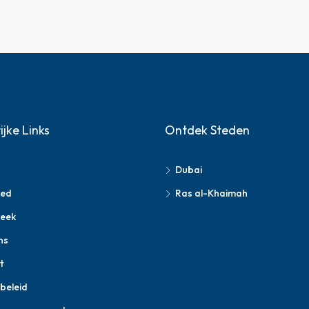
ijke Links
Ontdek Steden
Dubai
oed
Ras al-Khaimah
eek
ns
t
beleid