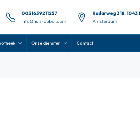
0031639211257
Radarweg 318, 1043
info@huis-dubai.com
Amsterdam
potheek
Onze diensten
Contact