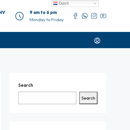
Dutch
 NV
9 am to 6 pm
Monday to Friday
Search
Search