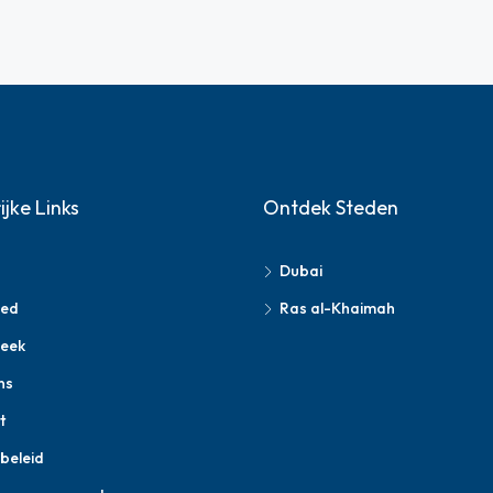
ijke Links
Ontdek Steden
Dubai
oed
Ras al-Khaimah
eek
ns
t
beleid