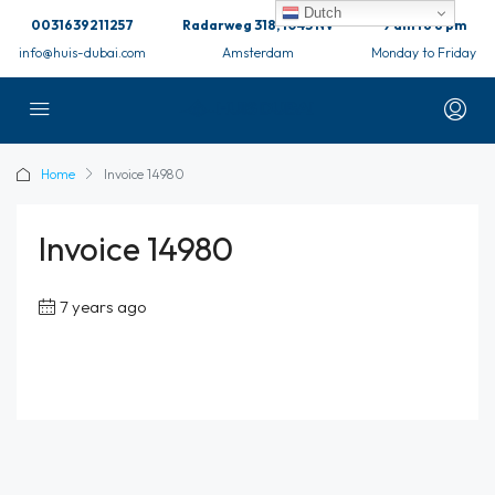
Dutch
0031639211257
Radarweg 318, 1043 NV
9 am to 6 pm
info@huis-dubai.com
Amsterdam
Monday to Friday
Home
Invoice 14980
Invoice 14980
7 years ago