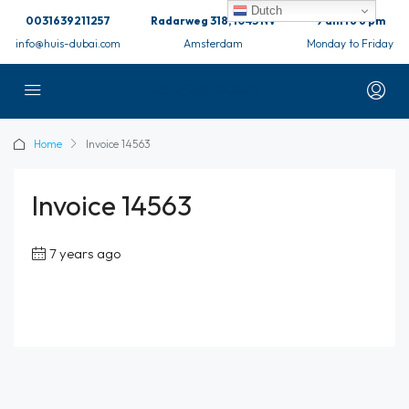
Dutch
0031639211257
Radarweg 318, 1043 NV
9 am to 6 pm
info@huis-dubai.com
Amsterdam
Monday to Friday
Home
Invoice 14563
Invoice 14563
7 years ago