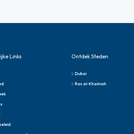
ijke Links
Ontdek Steden
Dubai
ed
Ras al-Khaimah
eek
s
t
beleid