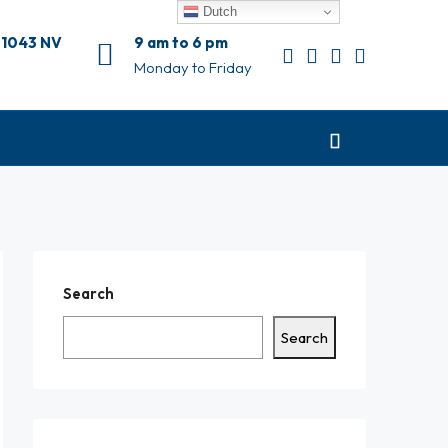
Dutch
 1043 NV
9 am to 6 pm
Monday to Friday
Search
Search