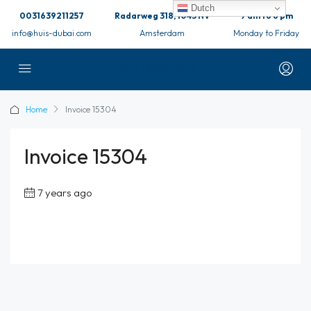
Dutch
0031639211257
Radarweg 318, 1043 NV
9 am to 6 pm
info@huis-dubai.com
Amsterdam
Monday to Friday
Home
Invoice 15304
Invoice 15304
7 years ago