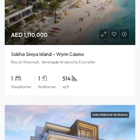
AED 1,110,000
Sobha Siniya Island – Wynn Casino
Ras al-Khaimah, Verenigde Arabische Emiraten
1
1
514
Slaapkamer
Badkamer
sqft
NIEUWBOUW WONING