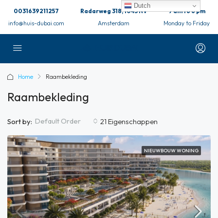
Dutch
0031639211257
Radarweg 318, 1043 NV
9 am to 6 pm
info@huis-dubai.com
Amsterdam
Monday to Friday
Home
Raambekleding
Raambekleding
Default Order
Sort by:
21 Eigenschappen
NIEUWBOUW WONING