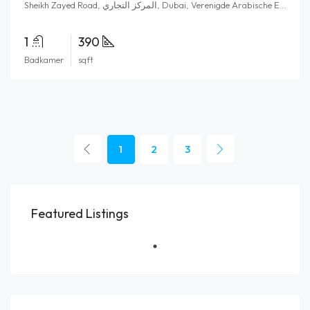
Sheikh Zayed Road, المركز التجاري, Dubai, Verenigde Arabische Emiraten
1
390
Badkamer
sqft
1
2
3
Featured Listings