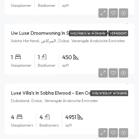
Slaapkamer
Badkamer
sqft
AED 975,000
Uw Luxe Droomwoning In Sobha Hartland 1, Dubai
NIEUWBOUW WONING
VERKOCHT
Sobha Hartland, المركاض, Dubai, Verenigde Arabische Emiraten
1
1
450
Slaapkamer
Badkamer
sqft
AED 7,900,000
Luxe Villa’s In Sobha Elwood – Een Oase Van Natuur En Exclusiviteit In Dubai
NIEUWBOUW WONING
Dubailand, Dubai, Verenigde Arabische Emiraten
4
4
4951
Slaapkamers
Badkamers
sqft
AED 1,007,360