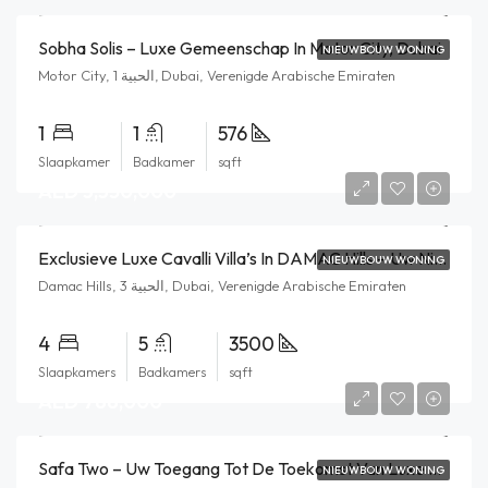
Sobha Solis – Luxe Gemeenschap In Motor City, Dubai
NIEUWBOUW WONING
Motor City, الحبية 1, Dubai, Verenigde Arabische Emiraten
1
1
576
Slaapkamer
Badkamer
sqft
AED 3,350,000
Exclusieve Luxe Cavalli Villa’s In DAMAC Hills – Uw Nieuwe Droomhuis
NIEUWBOUW WONING
Damac Hills, الحبية 3, Dubai, Verenigde Arabische Emiraten
4
5
3500
Slaapkamers
Badkamers
sqft
AED 788,000
Safa Two – Uw Toegang Tot De Toekomst Van Luxe Wonen
NIEUWBOUW WONING