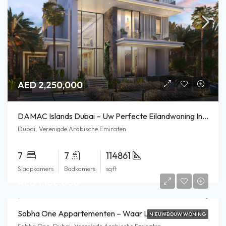
AED 2,250,000
DAMAC Islands Dubai – Uw Perfecte Eilandwoning In Dubai
Dubai, Verenigde Arabische Emiraten
7
7
114861
Slaapkamers
Badkamers
sqft
AED 1,100,000
Sobha One Appartementen – Waar Luxe En Innovatie Samenkomen
NIEUWBOUW WONING