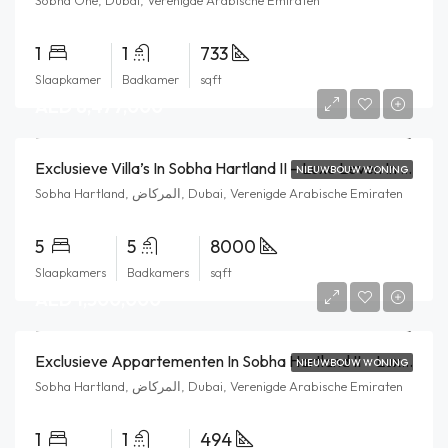
Sobha One, Dubai, Verenigde Arabische Emiraten
1
1
733
Slaapkamer
Badkamer
sqft
AED 8,477,000
Exclusieve Villa’s In Sobha Hartland II – Luxe Leven In Het Hart Van Dubai
NIEUWBOUW WONING
Sobha Hartland, المركاض, Dubai, Verenigde Arabische Emiraten
5
5
8000
Slaapkamers
Badkamers
sqft
AED 1,500,000
Exclusieve Appartementen In Sobha Hartland II – Luxe Leven In Het Hart Van Dubai
NIEUWBOUW WONING
Sobha Hartland, المركاض, Dubai, Verenigde Arabische Emiraten
1
1
494