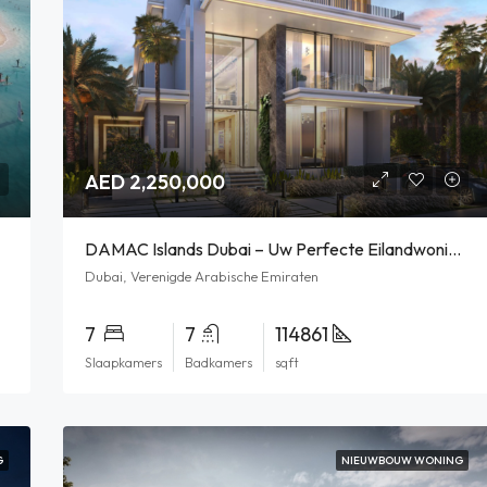
AED 2,250,000
DAMAC Islands Dubai – Uw Perfecte Eilandwoning In Dubai
Dubai, Verenigde Arabische Emiraten
7
7
114861
Slaapkamers
Badkamers
sqft
G
NIEUWBOUW WONING