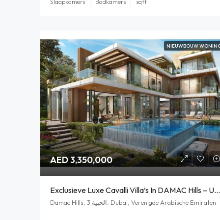
Slaapkamers
Badkamers
sqft
NIEUWBOUW WONIN
AED 3,350,000
Exclusieve Luxe Cavalli Villa’s In DAMAC Hills – Uw Nieuwe Droomhuis
Damac Hills, الحبية 3, Dubai, Verenigde Arabische Emiraten