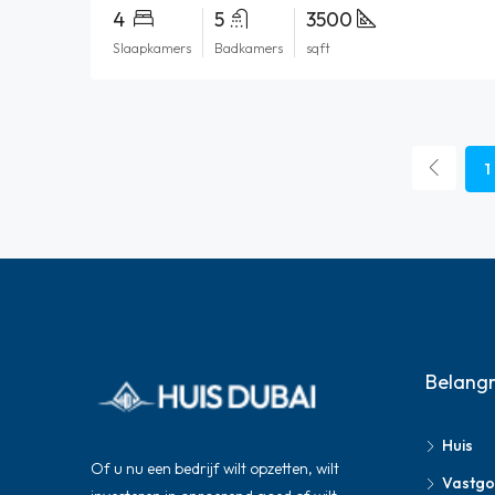
4
5
3500
Slaapkamers
Badkamers
sqft
1
Belangr
Huis
Of u nu een bedrijf wilt opzetten, wilt
Vastg