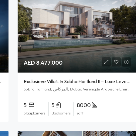
AED 8,477,000
atie Samenkomen
Exclusieve Villa’s In Sobha Hartland II – Luxe Leven In Het Hart Van Dubai
Sobha Hartland, المركاض, Dubai, Verenigde Arabische Emiraten
5
5
8000
Slaapkamers
Badkamers
sqft