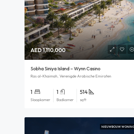
AED 1,110,000
Sobha Siniya Island – Wynn Casino
Ras al-Khaimah, Verenigde Arabische Emiraten
1
1
514
Slaapkamer
Badkamer
sqft
NIEUWBOUW WONIN