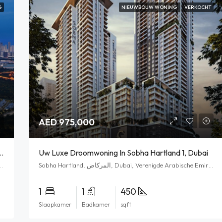
G
NIEUWBOUW WONING
VERKOCHT
AED 975,000
 Hartland II – Luxe Leven In Het Hart Van Dubai
Uw Luxe Droomwoning In Sobha Hartland 1, Dubai
Sobha Hartland, المركاض, Dubai, Verenigde Arabische Emiraten
الم, Dubai, Verenigde Arabische Emiraten
1
1
450
Slaapkamer
Badkamer
sqft