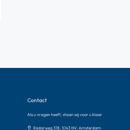
Contact
Als u vragen heeft, staan ​​wij voor u klaar
Radarweg 318, 1043 NV, Amsterdam