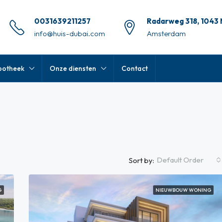
0031639211257
Radarweg 318, 1043
info@huis-dubai.com
Amsterdam
potheek
Onze diensten
Contact
Default Order
Sort by:
G
NIEUWBOUW WONING