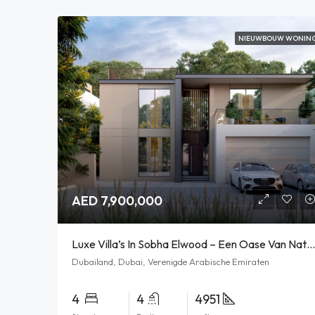
NIEUWBOUW WONIN
AED 7,900,000
Luxe Villa’s In Sobha Elwood – Een Oase Van Natuur En Exclusiviteit In Dubai
Dubailand, Dubai, Verenigde Arabische Emiraten
4
4
4951