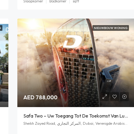
Slaapkamer
Badkamer
sqft
G
NIEUWBOUW WONING
AED 788,000
Safa Two – Uw Toegang Tot De Toekomst Van Luxe Wonen
Sheikh Zayed Road, المركز التجاري, Dubai, Verenigde Arabische Emiraten