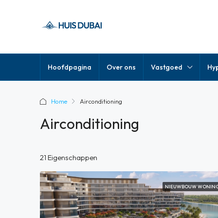
Hoofdpagina
Over ons
Vastgoed
Hy
Home
Airconditioning
Airconditioning
21 Eigenschappen
NIEUWBOUW WONIN