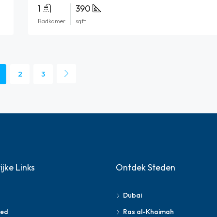
1
390
Badkamer
sqft
2
3
ijke Links
Ontdek Steden
Dubai
oed
Ras al-Khaimah