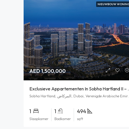
NIEUWBOUW WONIN
AED 1,500,000
Exclusieve Appartementen In Sobha
Sobha Hartland, ركاض
1
1
494
Slaapkamer
Badkamer
sqft