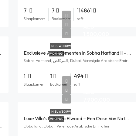
7
7
114861
Slaapkamers
Badkamers
sqft
AED
1,500,000
NIEUWBOUW
atie Samenkomen
Exclusieve Appartementen In Sobha Hartland II – Luxe Leven In Het Hart Van Dubai
WONING
Sobha Hartland, المركاض, Dubai, Verenigde Arabische Emiraten
1
1
494
Slaapkamer
Badkamer
sqft
AED
7,900,000
NIEUWBOUW
Luxe Villa’s In Sobha Elwood – Een Oase Van Natuur En Exclusiviteit In Dubai
WONING
الم, Dubai, Verenigde Arabische Emiraten
Dubailand, Dubai, Verenigde Arabische Emiraten