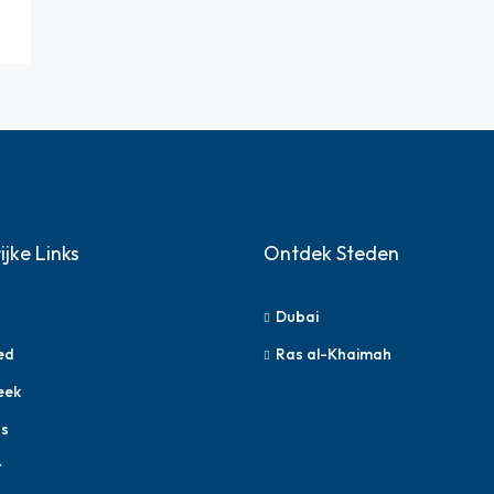
ijke Links
Ontdek Steden
Dubai
ed
Ras al-Khaimah
eek
s
t