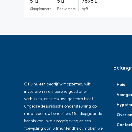
5
5
7898
Slaapkamers
Badkamers
sqft
Belangr
Of u nu een bedrijf wilt opzetten, wilt
Huis
investeren in onroerend goed of wilt
Vastgo
verhuizen, ons deskundige team biedt
Hypoth
uitgebreide juridische ondersteuning op
maat voor uw behoeften. Met diepgaande
Over on
kennis van lokale regelgeving en een
Contac
toewijding aan uitmuntendheid, maken we