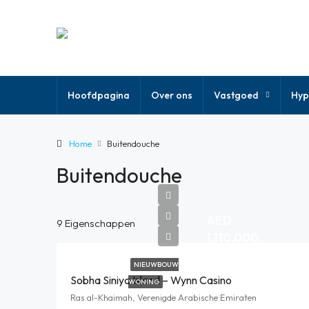
Hoofdpagina
Over ons
Vastgoed
Hyp
Home
Buitendouche
Buitendouche
AED
9 Eigenschappen
1,110,000
NIEUWBOUW
Sobha Siniya Island – Wynn Casino
WONING
Ras al-Khaimah, Verenigde Arabische Emiraten