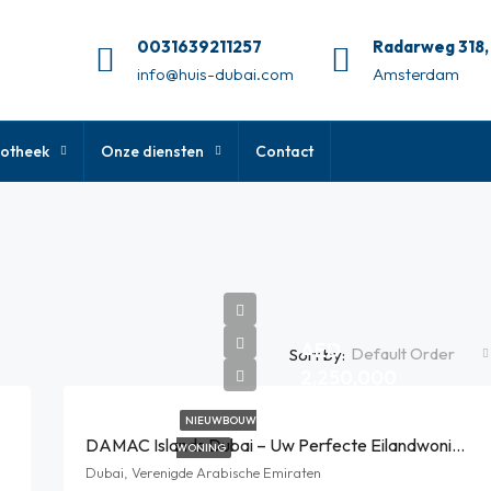
0031639211257
Radarweg 318,
info@huis-dubai.com
Amsterdam
otheek
Onze diensten
Contact
AED
Default Order
Sort by:
2,250,000
NIEUWBOUW
DAMAC Islands Dubai – Uw Perfecte Eilandwoning In Dubai
WONING
Dubai, Verenigde Arabische Emiraten