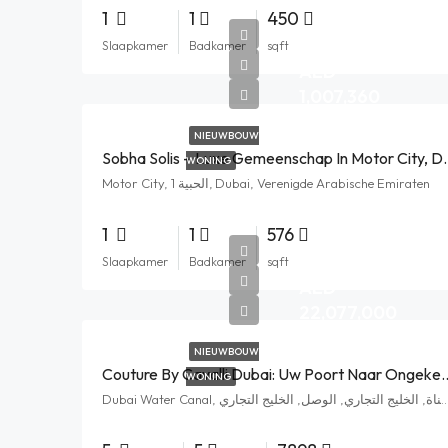
1
1
450
Slaapkamer
Badkamer
sqft
AED
1,007,360
NIEUWBOUW
Sobha Solis – Luxe Ge
WONING
Motor City, الحبية 1, Dubai, Verenigde Arabische Emiraten
1
1
576
Slaapkamer
Badkamer
sqft
AED
22,077,000
NIEUWBOUW
Couture By Cavalli Dubai: Uw Poort Naar
WONING
Dubai Water Canal, مشي القناة, الخليج التجاري, الوصل, الخليج التجاري, Dubai, Vere