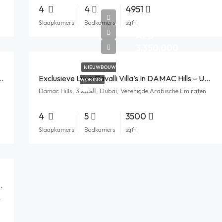
4
4
4951
Slaapkamers
Badkamers
sqft
AED
3,350,000
NIEUWBOUW
meenschap In Motor City, Dubai
Exclusieve Luxe Cavalli Villa’s In DAMAC Hills – Uw Nieuwe Droomhuis
WONING
Damac Hills, الحبية 3, Dubai, Verenigde Arabische Emiraten
4
5
3500
Slaapkamers
Badkamers
sqft
 Ongekende Luxe En Elegantie
nigde Arabische Emiraten