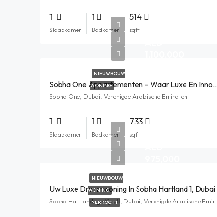
1
1
514
Slaapkamer
Badkamer
sqft
AED
1,100,000
NIEUWBOUW
Sobha One Appartementen – Waar Luxe En Innov
WONING
Sobha One, Dubai, Verenigde Arabische Emiraten
1
1
733
Slaapkamer
Badkamer
sqft
AED
975,000
NIEUWBOUW
Uw Luxe Droomwoning In Sobha Hartland 1, Dubai
WONING
Sobha Hartland, ركاض
VERKOCHT