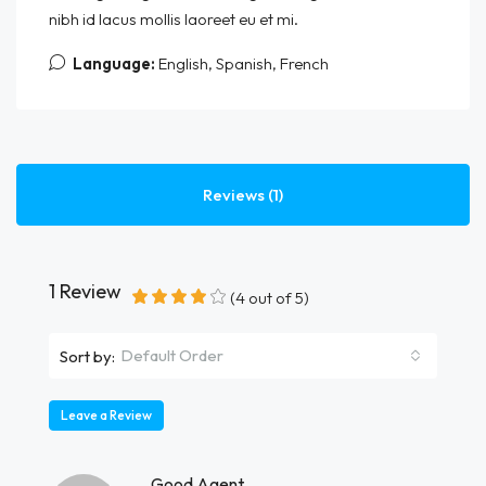
nibh id lacus mollis laoreet eu et mi.
Language:
English, Spanish, French
Reviews (1)
1 Review
(
4
out of
5
)
Default Order
Sort by:
Leave a Review
Good Agent