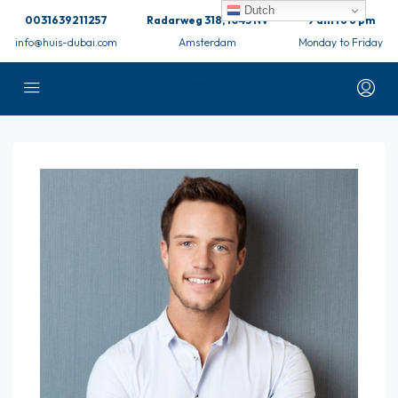
Dutch
0031639211257
Radarweg 318, 1043 NV
9 am to 6 pm
info@huis-dubai.com
Amsterdam
Monday to Friday